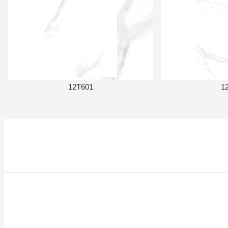
12T601
1