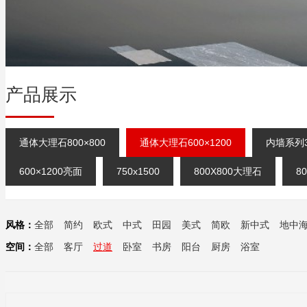
产品展示
通体大理石800×800
通体大理石600×1200
内墙系列3
600×1200亮面
750x1500
800X800大理石
8
风格：
全部
简约
欧式
中式
田园
美式
简欧
新中式
地中
空间：
全部
客厅
过道
卧室
书房
阳台
厨房
浴室